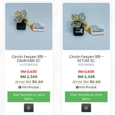
Cincin Fesyen 916 -
Cincin Fesyen 916 -
DAUN KARI 2C
KETUM 2C
A-CF280353
ACF280403
RM 2,430
RM 2,436
RM 2,340
RM 2,346
Jimat RM
90.00
Jimat RM
90.00
Info Produk
Info Produk
Stok Tersedia di Johor
Stok Tersedia di Johor
Bahru
Bahru