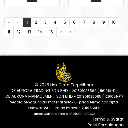
«
<
1
2
3
4
5
6
7
8
9
10
11
12
13
14
15
>
»
© 2026 Hak Cipta Terpelihara
DE AURORA TRADING SDN BHD
- 201501036589 ( 1161910-D )
DE AURORA MANAGEMENT SDN BHD
- 201801029065 ( 1291091-P )
Segala penggunaan material tertakluk pada terma hak cipta
Pelawat:
23
• Jumlah Pelawat:
7,495,248
Laman web ini dibina oleh
AINONE LEGACY
Terma & Syarat
Polisi Pemulangan