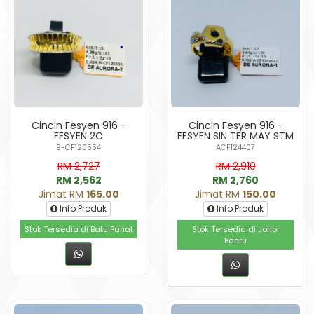
Cincin Fesyen 916 -
Cincin Fesyen 916 -
FESYEN 2C
FESYEN SIN TER MAY STM
B-CF120554
ACF124407
RM 2,727
RM 2,910
RM 2,562
RM 2,760
Jimat RM
165.00
Jimat RM
150.00
Info Produk
Info Produk
Stok Tersedia di Batu Pahat
Stok Tersedia di Johor
Bahru