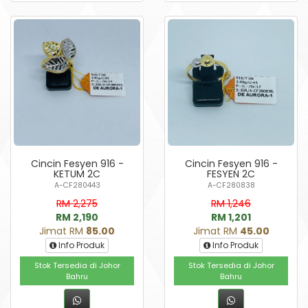
Cincin Fesyen 916 -
Cincin Fesyen 916 -
KETUM 2C
FESYEN 2C
A-CF280443
A-CF280838
RM 2,275
RM 1,246
RM 2,190
RM 1,201
Jimat RM
85.00
Jimat RM
45.00
Info Produk
Info Produk
Stok Tersedia di Johor
Stok Tersedia di Johor
Bahru
Bahru