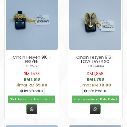
Cincin Fesyen 916 -
Cincin Fesyen 916 -
FESYEN
LOVE LAYER 2C
B-CF257738
BCF274664
RM 1,573
RM 1,858
RM 1,518
RM 1,788
Jimat RM
55.00
Jimat RM
70.00
Info Produk
Info Produk
Stok Tersedia di Batu Pahat
Stok Tersedia di Batu Pahat