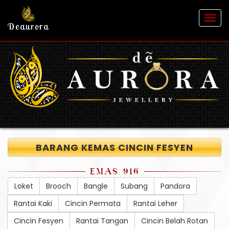
Togg
Deaurora
navig
BARANG KEMAS CINCIN FESYEN
EMAS 916
Loket
Brooch
Bangle
Subang
Pandora
Rantai Kaki
Cincin Permata
Rantai Leher
Cincin Fesyen
Rantai Tangan
Cincin Belah Rotan