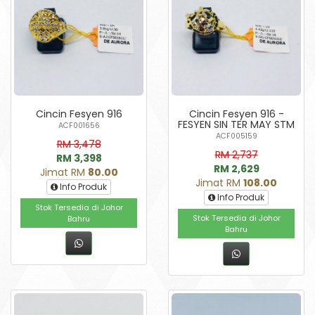
Cincin Fesyen 916
Cincin Fesyen 916 -
FESYEN SIN TER MAY STM
ACF001656
ACF005159
RM 3,478
RM 2,737
RM 3,398
RM 2,629
Jimat RM
80.00
Jimat RM
108.00
Info Produk
Info Produk
Stok Tersedia di Johor
Stok Tersedia di Johor
Bahru
Bahru