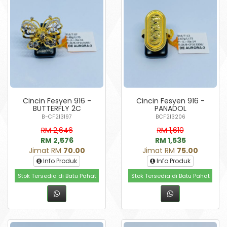
Cincin Fesyen 916 -
Cincin Fesyen 916 -
BUTTERFLY 2C
PANADOL
B-CF213197
BCF213206
RM 2,646
RM 1,610
RM 2,576
RM 1,535
Jimat RM
70.00
Jimat RM
75.00
Info Produk
Info Produk
Stok Tersedia di Batu Pahat
Stok Tersedia di Batu Pahat