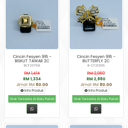
Cincin Fesyen 916 -
Cincin Fesyen 916 -
BISKUT TAWAR 2C
BUTTERFLY 2C
BCF207516
B-CF213195
RM 1,414
RM 2,960
RM 1,334
RM 2,880
Jimat RM
80.00
Jimat RM
80.00
Info Produk
Info Produk
Stok Tersedia di Batu Pahat
Stok Tersedia di Batu Pahat