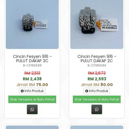
Cincin Fesyen 916 -
Cincin Fesyen 916 -
PULUT DAKAP 2C
PULUT DAKAP 2C
B-CF185588
B-CF185589
RM 2,513
RM 2,673
RM 2,438
RM 2,593
Jimat RM
75.00
Jimat RM
80.00
Info Produk
Info Produk
Stok Tersedia di Batu Pahat
Stok Tersedia di Batu Pahat