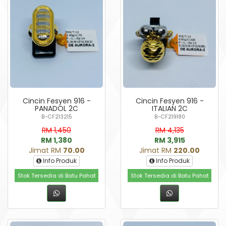
Cincin Fesyen 916 -
Cincin Fesyen 916 -
PANADOL 2C
ITALIAN 2C
B-CF213215
B-CF219180
RM 1,450
RM 4,135
RM 1,380
RM 3,915
Jimat RM
70.00
Jimat RM
220.00
Info Produk
Info Produk
Stok Tersedia di Batu Pahat
Stok Tersedia di Batu Pahat