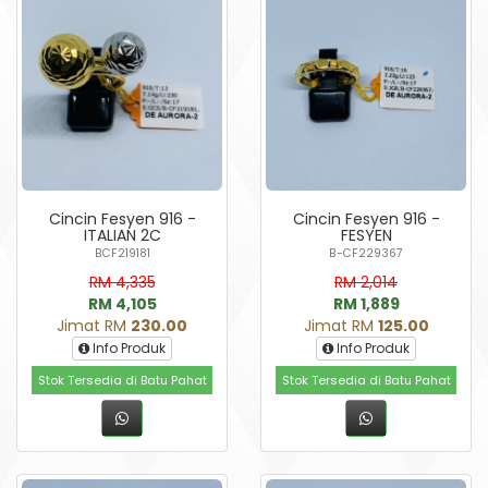
Cincin Fesyen 916 -
Cincin Fesyen 916 -
ITALIAN 2C
FESYEN
BCF219181
B-CF229367
RM 4,335
RM 2,014
RM 4,105
RM 1,889
Jimat RM
230.00
Jimat RM
125.00
Info Produk
Info Produk
Stok Tersedia di Batu Pahat
Stok Tersedia di Batu Pahat