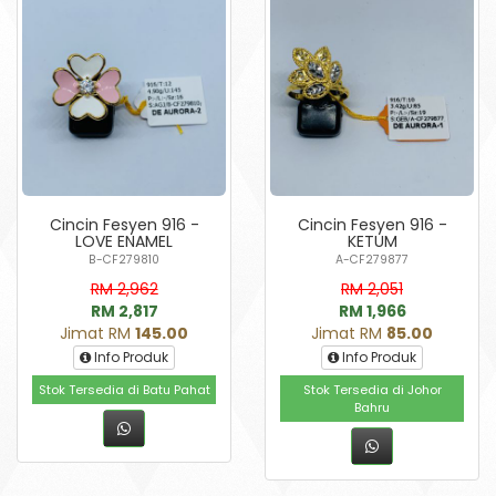
Cincin Fesyen 916 -
Cincin Fesyen 916 -
LOVE ENAMEL
KETUM
B-CF279810
A-CF279877
RM 2,962
RM 2,051
RM 2,817
RM 1,966
Jimat RM
145.00
Jimat RM
85.00
Info Produk
Info Produk
Stok Tersedia di Batu Pahat
Stok Tersedia di Johor
Bahru