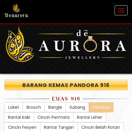
Togg
Deaurora
navig
BARANG KEMAS PANDORA 916
EMAS 916
Loket
Brooch
Bangle
Subang
Pandora
Rantai Kaki
Cincin Permata
Rantai Leher
Cincin Fesyen
Rantai Tangan
Cincin Belah Rotan