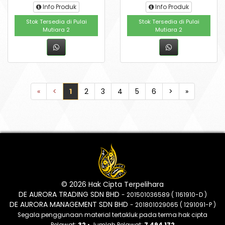
Info Produk
Info Produk
Stok Tersedia di Pulai
Stok Tersedia di Pulai
Mutiara 2
Mutiara 2
«
<
1
2
3
4
5
6
>
»
© 2026 Hak Cipta Terpelihara
DE AURORA TRADING SDN BHD
- 201501036589 ( 1161910-D )
DE AURORA MANAGEMENT SDN BHD
- 201801029065 ( 1291091-P )
Segala penggunaan material tertakluk pada terma hak cipta