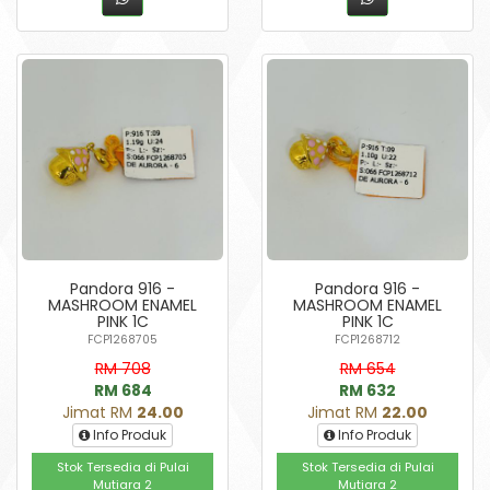
Pandora 916 -
Pandora 916 -
MASHROOM ENAMEL
MASHROOM ENAMEL
PINK 1C
PINK 1C
FCP1268705
FCP1268712
RM 708
RM 654
RM 684
RM 632
Jimat RM
24.00
Jimat RM
22.00
Info Produk
Info Produk
Stok Tersedia di Pulai
Stok Tersedia di Pulai
Mutiara 2
Mutiara 2