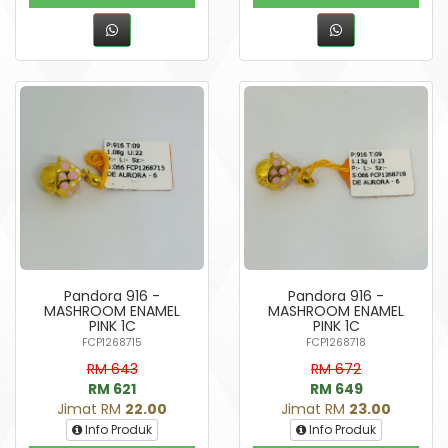
Pandora 916 -
Pandora 916 -
MASHROOM ENAMEL
MASHROOM ENAMEL
PINK 1C
PINK 1C
FCP1268715
FCP1268718
RM 643
RM 672
RM 621
RM 649
Jimat RM
22.00
Jimat RM
23.00
Info Produk
Info Produk