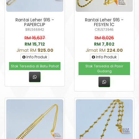
Rantai Leher 916 -
Rantai Leher 916 -
PAPERCLIP
FESYEN 1C
BRL566842
CRL573946
RM 16,637
RM 8,026
RM 15,712
RM 7,802
Jimat RM
925.00
Jimat RM
224.00
Info Produk
Info Produk
Stok Tersedia di Batu Pahat
Stok Tersedia di Pasir
Gudang