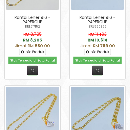
Rantai Leher 916 -
Rantai Leher 916 -
PAPERCLIP
PAPERCLIP
BRL517152
BRL550956
RM 8,785
RM 11,403
RM 8,205
RM 10,614
Jimat RM
580.00
Jimat RM
789.00
Info Produk
Info Produk
Stok Tersedia di Batu Pahat
Stok Tersedia di Batu Pahat