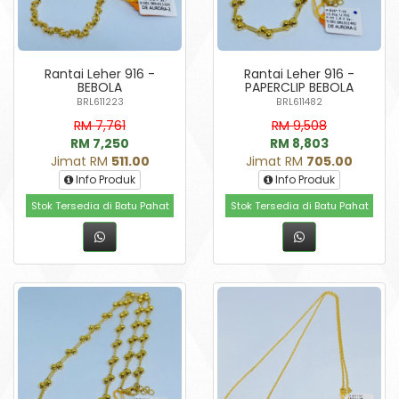
Rantai Leher 916 -
Rantai Leher 916 -
BEBOLA
PAPERCLIP BEBOLA
BRL611223
BRL611482
RM 7,761
RM 9,508
RM 7,250
RM 8,803
Jimat RM
511.00
Jimat RM
705.00
Info Produk
Info Produk
Stok Tersedia di Batu Pahat
Stok Tersedia di Batu Pahat