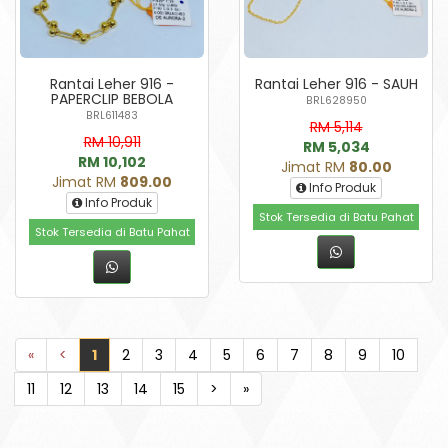
Rantai Leher 916 -
Rantai Leher 916 - SAUH
PAPERCLIP BEBOLA
BRL628950
BRL611483
RM 5,114
RM 10,911
RM 5,034
RM 10,102
Jimat RM
80.00
Jimat RM
809.00
Info Produk
Info Produk
Stok Tersedia di Batu Pahat
Stok Tersedia di Batu Pahat
«
<
1
2
3
4
5
6
7
8
9
10
11
12
13
14
15
>
»