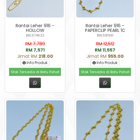
Rantai Leher 916 -
Rantai Leher 916 -
HOLLOW
PAPERCLIP PEARL 1C
BRL574632
BRL581961
RM 7,789
RM 12,512
RM 7,571
RM 11,557
Jimat RM
218.00
Jimat RM
955.00
Info Produk
Info Produk
Stok Tersedia di Batu Pahat
Stok Tersedia di Batu Pahat