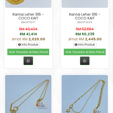
Rantai Leher 916 -
Rantai Leher 916 -
COCO KAIT
COCO KAIT
BRL473077
BRL473079
RM 43,434
RM 52,684
RM 41,414
RM 50,239
Jimat RM
2,020.00
Jimat RM
2,445.00
Info Produk
Info Produk
Stok Tersedia di Batu Pahat
Stok Tersedia di Batu Pahat