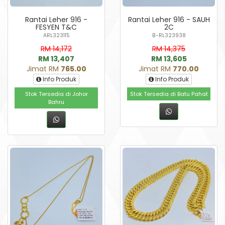
Rantai Leher 916 -
Rantai Leher 916 - SAUH
FESYEN T&C
2C
ARL323115
B-RL323938
RM 14,172
RM 14,375
RM 13,407
RM 13,605
Jimat RM
765.00
Jimat RM
770.00
Info Produk
Info Produk
Stok Tersedia di Johor
Stok Tersedia di Batu Pahat
Bahru