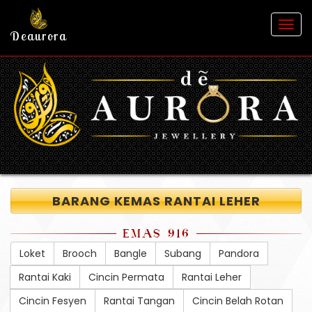
Togg
Deaurora
navig
BARANG KEMAS RANTAI LEHER
EMAS 916
Loket
Brooch
Bangle
Subang
Pandora
Rantai Kaki
Cincin Permata
Rantai Leher
Cincin Fesyen
Rantai Tangan
Cincin Belah Rotan