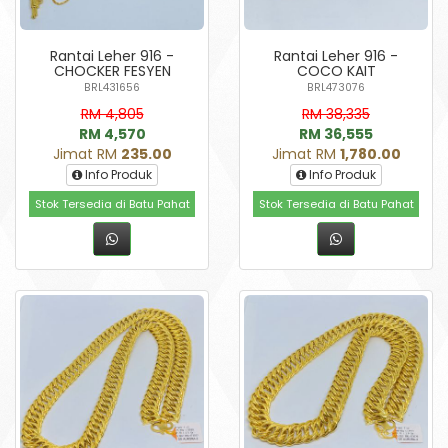
Rantai Leher 916 -
Rantai Leher 916 -
CHOCKER FESYEN
COCO KAIT
BRL431656
BRL473076
RM 4,805
RM 38,335
RM 4,570
RM 36,555
Jimat RM
235.00
Jimat RM
1,780.00
Info Produk
Info Produk
Stok Tersedia di Batu Pahat
Stok Tersedia di Batu Pahat