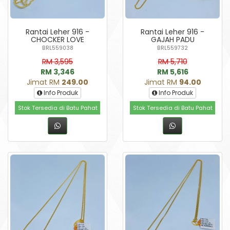
Rantai Leher 916 -
Rantai Leher 916 -
CHOCKER LOVE
GAJAH PADU
BRL559038
BRL559732
RM 3,595
RM 5,710
RM 3,346
RM 5,616
Jimat RM
249.00
Jimat RM
94.00
Info Produk
Info Produk
Stok Tersedia di Batu Pahat
Stok Tersedia di Batu Pahat